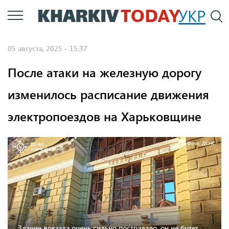
Перейти
УКР
По
к
основному
05 августа, 2025 - 15:37
содержанию
После атаки на железную дорогу
изменилось расписание движения
электропоездов на Харьковщине
Фото: ДСНС.
Здание вокзала очень сильно пострадало, он не будет