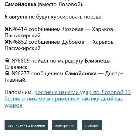
Самойловка
(вместо Лозовой).
6 августа
не будут курсировать поезда:
❌№6414 сообщением Лозовая — Харьков-
Пассажирский.
❌№6852 сообщением Дубовое — Харьков-
Пассажирский.
🚆 №6809 пойдет по маршруту
Близнецы
—
Славянск
🚆 №6277 сообщением
Самойловка
— Днепр-
Главный.
Напомним,
россияне нанесли удар по Лозовой 33
беспилотниками и применили тактику двойных
ударов
.
расписание движения
электрички
Лозовая