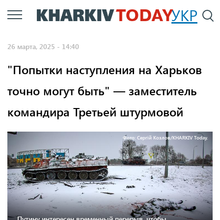
Перейти
УКР
По
к
основному
26 марта, 2025 - 14:40
содержанию
"Попытки наступления на Харьков
точно могут быть" — заместитель
командира Третьей штурмовой
Фото: Сергій Козлов/KHARKIV Today.
Путину интересен временный перерыв, чтобы