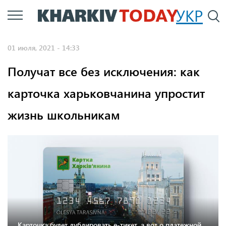
Перейти
УКР
По
к
основному
01 июля, 2021 - 14:33
содержанию
Получат все без исключения: как
карточка харьковчанина упростит
жизнь школьникам
Карточка будет дублировать е-тикет, а вот о платежной