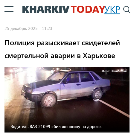
Перейти
УКР
По
к
основному
25 декабря, 2025 - 11:23
содержанию
Полиция разыскивает свидетелей
смертельной аварии в Харькове
Фото: Нацполіція
Водитель ВАЗ 21099 сбил женщину на дороге.