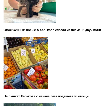
Обожженный носик: в Харькове спасли из пламени двух котят
На рынках Харькова с начала лета подешевели овощи