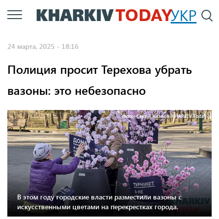
Перейти
УКР
По
к
основному
24 марта, 2025 - 18:16
содержанию
Полиция просит Терехова убрать
вазоны: это небезопасно
Фото: Сергій Козлов/KHARKIV Today.
В этом году городские власти разместили вазоны с
искусственными цветами на перекрестках города.