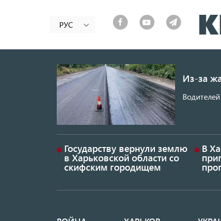
РУС
Из-за ж
Водителей 
Государству вернули землю
В Х
в Харьковской области со
приг
скифским городищем
проп