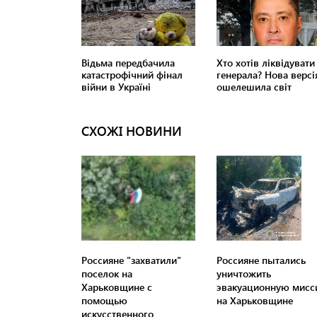
СХОЖІ НОВИНИ
Россияне "захватили"
Россияне пытались
поселок на
уничтожить
Харьковщине с
эвакуационную мис
помощью
на Харьковщине
искусственного