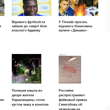
Полиция нашла во
Россияне
дворе жителя
распространяют
сию
Харьковщины сотни
фейковый приказ
кустов мака и конопли
Синегубова об
эвакуации на