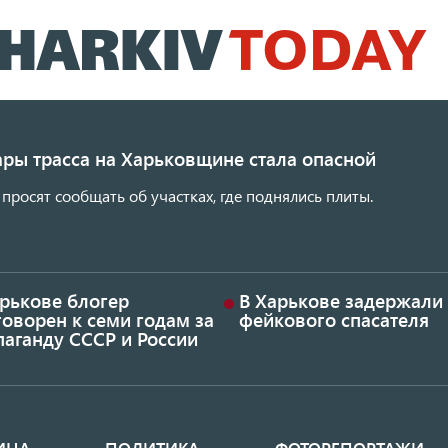
Перейти
к
основному
содержанию
ары трасса на Харьковщине стала опасной
просят сообщать об участках, где поднялись плиты.
арькове блогер
В Харькове задержали
оворен к семи годам за
фейкового спасателя
аганду СССР и России