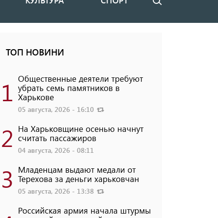
КУЛЬТУРА
СПОРТ
Поиск
ТОП НОВИНИ
Общественные деятели требуют
1
убрать семь памятников в
Харькове
05 августа, 2026 - 16:10
2
На Харьковщине осенью начнут
считать пассажиров
04 августа, 2026 - 08:11
3
Младенцам выдают медали от
Терехова за деньги харьковчан
05 августа, 2026 - 13:38
Российская армия начала штурмы