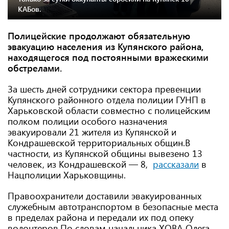
КАБов.
Полицейские продолжают обязательную
эвакуацию населения из Купянского района,
находящегося под постоянными вражескими
обстрелами.
За шесть дней сотрудники сектора превенции
Купянского районного отдела полиции ГУНП в
Харьковской области совместно с полицейским
полком полиции особого назначения
эвакуировали 21 жителя из Купянской и
Кондрашевской территориальных общин.В
частности, из Купянской общины вывезено 13
человек, из Кондрашевской — 8,
рассказали
в
Нацполиции Харьковщины.
Правоохранители доставили эвакуированных
служебным автотранспортом в безопасные места
в пределах района и передали их под опеку
волонтеров.По словам начальника ХОВА Олега