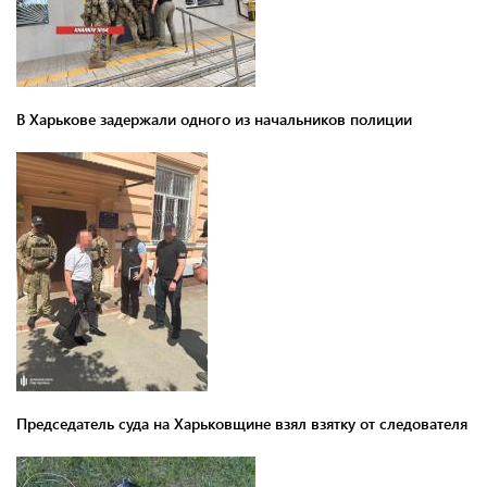
В Харькове задержали одного из начальников полиции
Председатель суда на Харьковщине взял взятку от следователя