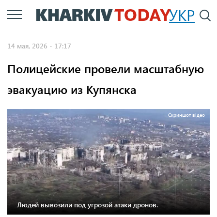
Перейти
УКР
По
к
основному
14 мая, 2026 - 17:17
содержанию
Полицейские провели масштабную
эвакуацию из Купянска
Скриншот відео
Людей вывозили под угрозой атаки дронов.