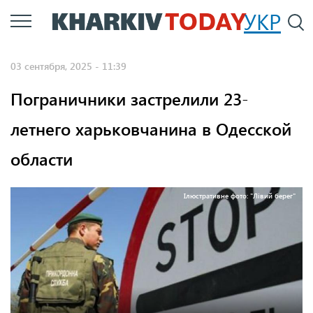
Перейти
УКР
По
к
основному
03 сентября, 2025 - 11:39
содержанию
Пограничники застрелили 23-
летнего харьковчанина в Одесской
области
Ілюстративне фото: "Лівий берег"