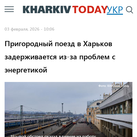
Перейти
УКР
По
к
основному
03 февраля, 2026 - 10:06
содержанию
Пригородный поезд в Харьков
задерживается из-за проблем с
энергетикой
Фото: KHARKIV Today.
Ночной обстрел оказал влияние на работу