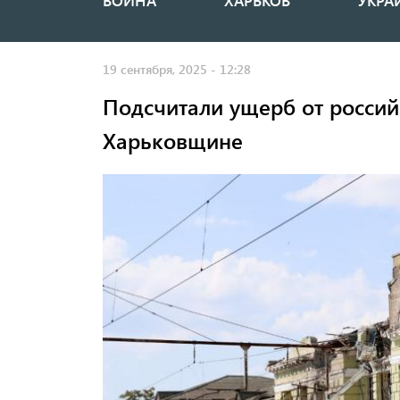
ВОЙНА
ХАРЬКОВ
УКРА
Основная
навигация
19 сентября, 2025 - 12:28
Подсчитали ущерб от россий
Харьковщине