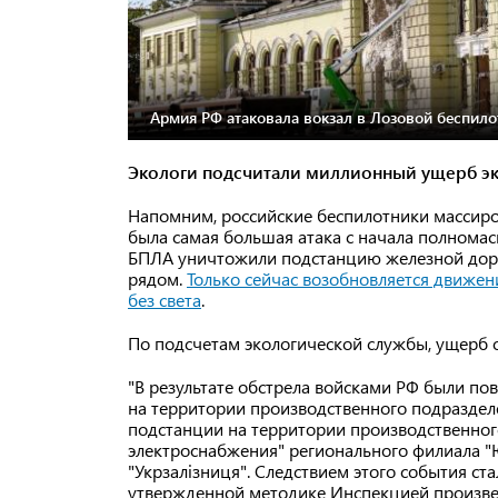
Армия РФ атаковала вокзал в Лозовой беспилот
Экологи подсчитали миллионный ущерб эко
Напомним, российские беспилотники массиров
была самая большая атака с начала полномас
БПЛА уничтожили подстанцию ​​железной дор
рядом.
Только сейчас возобновляется движен
без света
.
По подсчетам экологической службы, ущерб о
"В результате обстрела войсками РФ были п
на территории производственного подразделе
подстанции на территории производственног
электроснабжения" регионального филиала 
"Укрзалізниця". Следствием этого события ст
утвержденной методике Инспекцией произвед