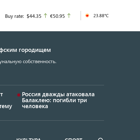
Buy rate:
$44.35
€50.95
23.88°C
up
up
кифским городищем
унальную собственность.
т
Россия дважды атаковала
Балаклею: погибли три
тему
человека