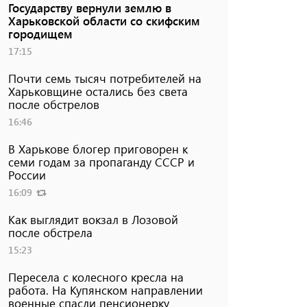
Государству вернули землю в
Харьковской области со скифским
городищем
17:15
Почти семь тысяч потребителей на
Харьковщине остались без света
после обстрелов
16:46
В Харькове блогер приговорен к
семи годам за пропаганду СССР и
России
16:09
Как выглядит вокзал в Лозовой
после обстрела
15:23
Пересела с колесного кресла на
работа. На Купянском направлении
военные спасли пенсионерку