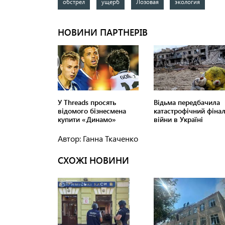
обстрел
ущерб
Лозовая
экология
Автор: Ганна Ткаченко
СХОЖІ НОВИНИ