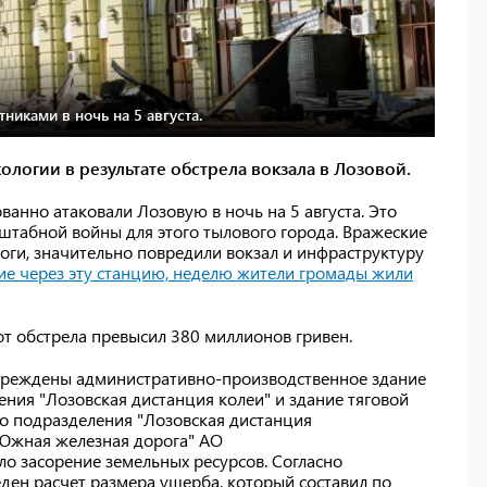
никами в ночь на 5 августа.
логии в результате обстрела вокзала в Лозовой.
анно атаковали Лозовую в ночь на 5 августа. Это
штабной войны для этого тылового города. Вражеские
оги, значительно повредили вокзал и инфраструктуру
ие через эту станцию, неделю жители громады жили
т обстрела превысил 380 миллионов гривен.
овреждены административно-производственное здание
ния "Лозовская дистанция колеи" и здание тяговой
о подразделения "Лозовская дистанция
"Южная железная дорога" АО
ало засорение земельных ресурсов. Согласно
ен расчет размера ущерба, который составил по