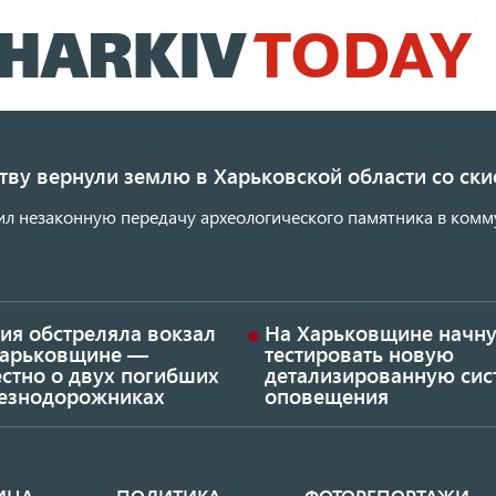
Перейти
к
основному
содержанию
ству вернули землю в Харьковской области со с
ил незаконную передачу археологического памятника в комм
ия обстреляла вокзал
На Харьковщине начну
Харьковщине —
тестировать новую
стно о двух погибших
детализированную сис
езнодорожниках
оповещения