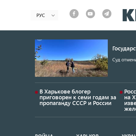
РУС
Государ
Суд отмен
В Харькове блогер
Росс
приговорен к семи годам за
на 
пропаганду СССР и России
изве
жел