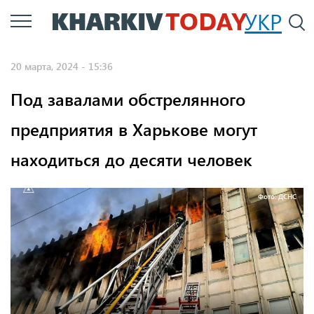
Перейти
УКР
По
к
основному
20 марта, 2024 - 15:36
содержанию
Под завалами обстрелянного
предприятия в Харькове могут
находиться до десяти человек
Фото: ДСНС