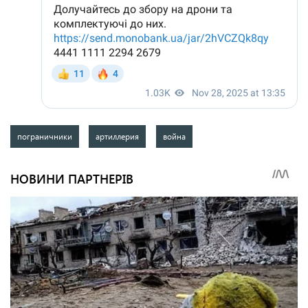
пограничники
артиллерия
война