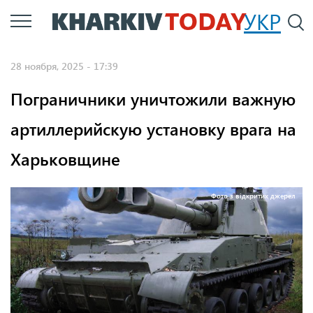
Перейти
УКР
По
к
основному
28 ноября, 2025 - 17:39
содержанию
Пограничники уничтожили важную
артиллерийскую установку врага на
Харьковщине
Фото з відкритих джерел