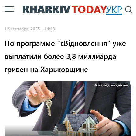
Перейти
УКР
По
к
основному
12 сентября, 2025 - 14:48
содержанию
По программе "єВідновлення" уже
выплатили более 3,8 миллиарда
гривен на Харьковщине
Фото: відкриті джерела