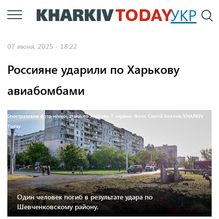
Перейти
УКР
По
к
основному
07 июня, 2025 - 18:22
содержанию
Россияне ударили по Харькову
авиабомбами
Ілюстративне фото нічної атаки по Харкову 7 червня. Фото: Сергій Козлов/KHARKIV
Today
Один человек погиб в результате удара по
Шевченковскому району.