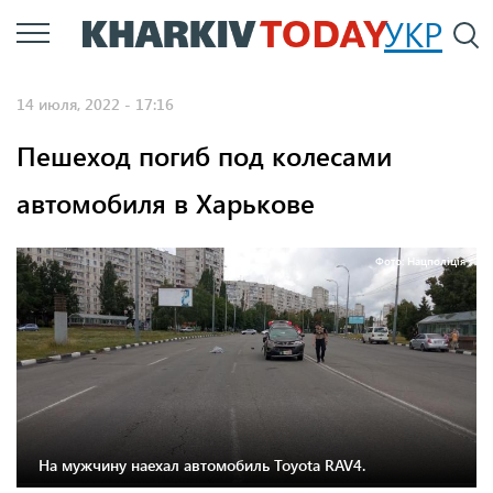
Перейти
УКР
По
к
основному
14 июля, 2022 - 17:16
содержанию
Пешеход погиб под колесами
автомобиля в Харькове
Фото: Нацполіція
На мужчину наехал автомобиль Toyota RAV4.