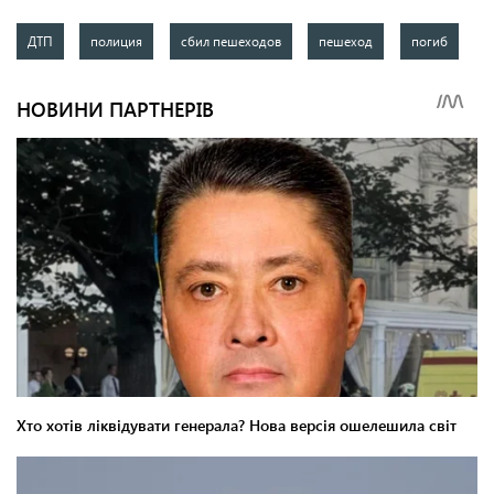
ДТП
полиция
сбил пешеходов
пешеход
погиб