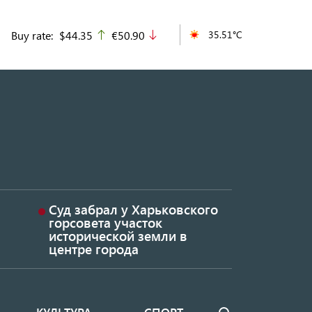
Buy rate:
$44.35
€50.90
35.51°C
up
down
Суд забрал у Харьковского
горсовета участок
исторической земли в
центре города