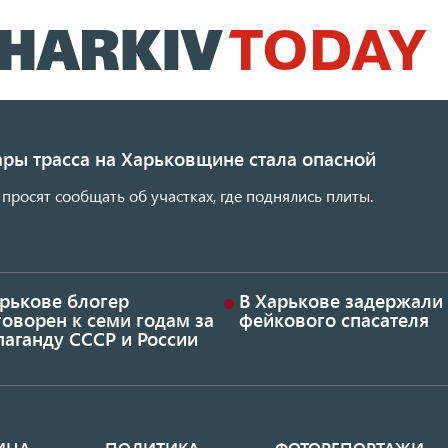
Перейти
к
основному
содержанию
ары трасса на Харьковщине стала опасной
просят сообщать об участках, где поднялись плиты.
арькове блогер
В Харькове задержали
оворен к семи годам за
фейкового спасателя
аганду СССР и России