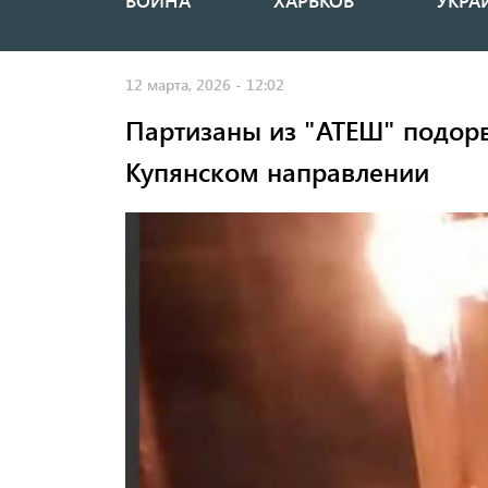
ВОЙНА
ХАРЬКОВ
УКРА
Основная
навигация
12 марта, 2026 - 12:02
Партизаны из "АТЕШ" подорв
Купянском направлении