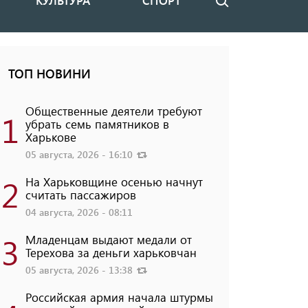
КУЛЬТУРА
СПОРТ
Поиск
ТОП НОВИНИ
Общественные деятели требуют
1
убрать семь памятников в
Харькове
05 августа, 2026 - 16:10
2
На Харьковщине осенью начнут
считать пассажиров
04 августа, 2026 - 08:11
3
Младенцам выдают медали от
Терехова за деньги харьковчан
05 августа, 2026 - 13:38
Российская армия начала штурмы