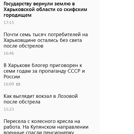
Государству вернули землю в
Харьковской области со скифским
городищем
17:15
Почти семь тысяч потребителей на
Харьковщине остались без света
после обстрелов
16:46
В Харькове блогер приговорен к
семи годам за пропаганду СССР и
России
16:09
Как выглядит вокзал в Лозовой
после обстрела
15:23
Пересела с колесного кресла на
работа. На Купянском направлении
военные спасли пенсионерку