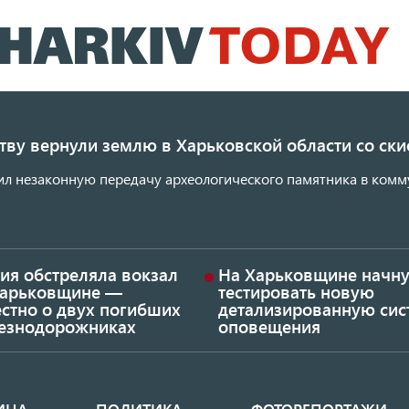
Перейти
к
основному
содержанию
ству вернули землю в Харьковской области со с
ил незаконную передачу археологического памятника в комм
ия обстреляла вокзал
На Харьковщине начну
Харьковщине —
тестировать новую
стно о двух погибших
детализированную сис
езнодорожниках
оповещения