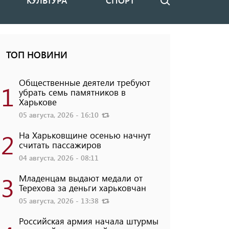
КУЛЬТУРА
СПОРТ
Поиск
ТОП НОВИНИ
Общественные деятели требуют
1
убрать семь памятников в
Харькове
05 августа, 2026 - 16:10
2
На Харьковщине осенью начнут
считать пассажиров
04 августа, 2026 - 08:11
3
Младенцам выдают медали от
Терехова за деньги харьковчан
05 августа, 2026 - 13:38
Российская армия начала штурмы