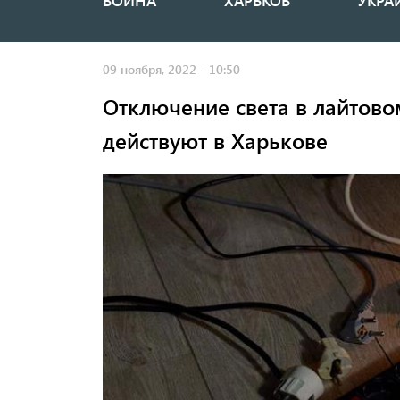
ВОЙНА
ХАРЬКОВ
УКРА
Основная
навигация
09 ноября, 2022 - 10:50
Отключение света в лайтово
действуют в Харькове