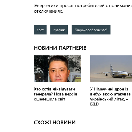
Энергетики просят потребителей с понимани
отключениях.
свет
график
"Харьковобленерго"
СХОЖІ НОВИНИ