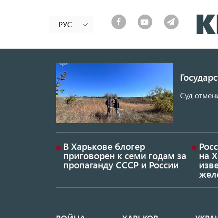
РУС
Государ
Суд отмен
В Харькове блогер
Росс
приговорен к семи годам за
на 
пропаганду СССР и России
изве
жел