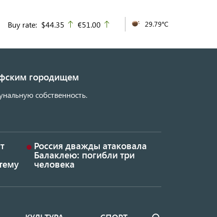
Buy rate:
$44.35
€51.00
29.79°C
up
up
кифским городищем
унальную собственность.
т
Россия дважды атаковала
Балаклею: погибли три
тему
человека