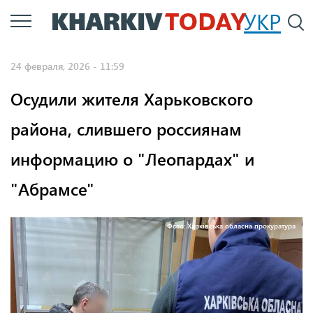
Перейти
УКР
По
к
основному
24 февраля, 2026 - 11:59
содержанию
Осудили жителя Харьковского
района, слившего россиянам
информацию о "Леопардах" и
"Абрамсе"
Фото: Харківська обласна прокуратура