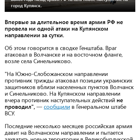
город Купянск.
Впервые за длительное время армия РФ не
провела ни одной атаки на Купянском
направлении за сутки.
Об этом говорится в сводке Генштаба. Враг
атаковал в Волчанске и на восточном фланге,
возле села Синельниково.
"На Южно-Слобожанском направлении
противник трижды атаковал позиции украинских
защитников вблизи населенных пунктов Волчанск
и Синельниково. На Купянском направлении
вчера противник наступательных действий
не
проводил",
—
сообщили
в Генеральном штабе
ВСУ.
Последние несколько месяцев российская армия
давит на Волчанском направлении и пытается
захватить новые территории в Великобурлукской