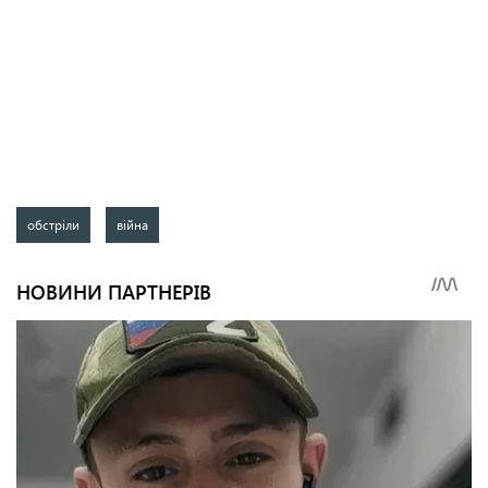
обстріли
війна