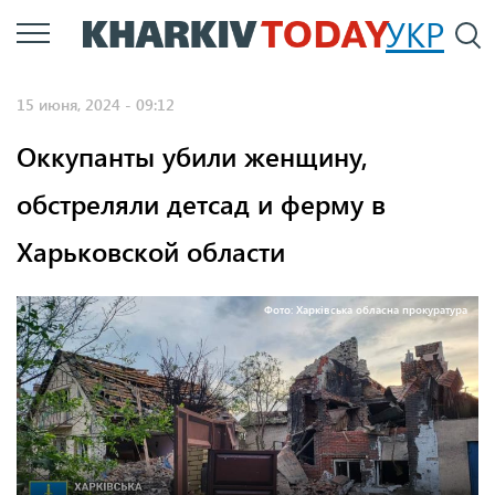
Перейти
УКР
По
к
основному
15 июня, 2024 - 09:12
содержанию
Оккупанты убили женщину,
обстреляли детсад и ферму в
Харьковской области
Фото: Харківська обласна прокуратура