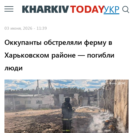
Перейти
УКР
По
к
основному
03 июня, 2026 - 11:39
содержанию
Оккупанты обстреляли ферму в
Харьковском районе — погибли
люди
Фото: ДСНС