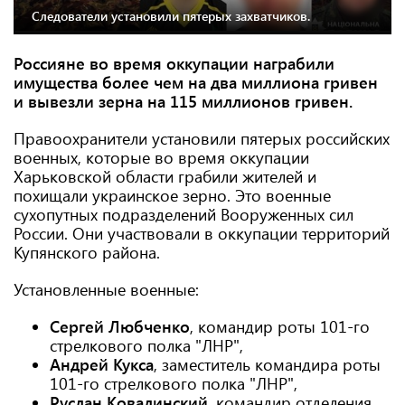
Следователи установили пятерых захватчиков.
Россияне во время оккупации награбили
имущества более чем на два миллиона гривен
и вывезли зерна на 115 миллионов гривен.
Правоохранители установили пятерых российских
военных, которые во время оккупации
Харьковской области грабили жителей и
похищали украинское зерно. Это военные
сухопутных подразделений Вооруженных сил
России. Они участвовали в оккупации территорий
Купянского района.
Установленные военные:
Сергей Любченко
, командир роты 101-го
стрелкового полка "ЛНР",
Андрей Кукса
, заместитель командира роты
101-го стрелкового полка "ЛНР",
Руслан Ковалинский
, командир отделения