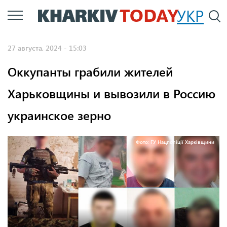
Перейти
УКР
По
к
основному
27 августа, 2024 - 15:03
содержанию
Оккупанты грабили жителей
Харьковщины и вывозили в Россию
украинское зерно
Фото: ГУ Нацполіції Харківщини