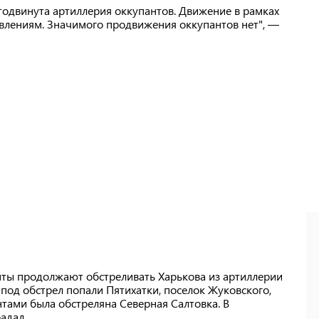
тодвинута артиллерия оккупантов. Движение в рамках
влениям. Значимого продвижения оккупантов нет", —
анты продолжают обстреливать Харькова из артиллерии
и под обстрел попали Пятихатки, поселок Жуковского,
нтами была обстреляна Северная Салтовка. В
адал.