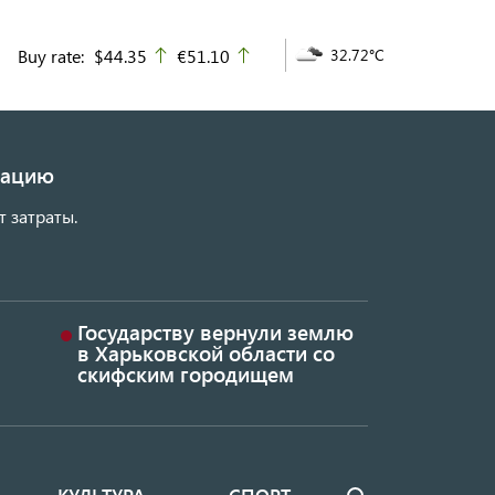
Buy rate:
$44.35
€51.10
32.72°C
up
up
изацию
т затраты.
Государству вернули землю
в Харьковской области со
скифским городищем