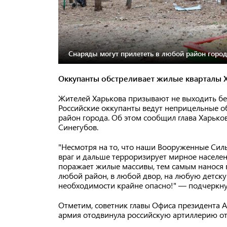
Снаряды могут прилететь в любой район город
Оккупанты обстреливает жилые кварталы Х
Жителей Харькова призывают не выходить без
Российские оккупанты ведут неприцельные о
район города. Об этом сообщил глава Харьк
Синегубов.
"Несмотря на то, что наши Вооруженные Силы
враг и дальше терроризирует мирное населен
поражает жилые массивы, тем самым нанося 
любой район, в любой двор, на любую детску
необходимости крайне опасно!" — подчеркну
Отметим, советник главы Офиса президента А
армия отодвинула российскую артиллерию от 