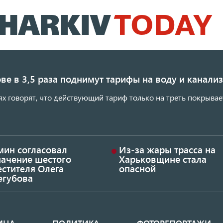
Перейти
к
основному
содержанию
ве в 3,5 раза поднимут тарифы на воду и канал
ях говорят, что действующий тариф только на треть покрывае
мин согласовал
Из-за жары трасса на
начение шестого
Харьковщине стала
стителя Олега
опасной
егубова