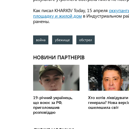
Как писал KHARKIV Today, 15 апреля
оккупант
площадку и жилой дом
в Индустриальном рай
ранены.
война
убежище
обстрел