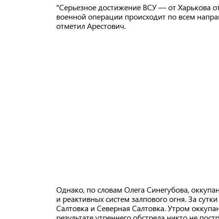
"Серьезное достижение ВСУ — от Харькова о
военной операции происходит по всем напра
отметил Арестович.
Однако, по словам Олега Синегубова, оккуп
и реактивных систем залпового огня. За сутк
Салтовка и Северная Салтовка. Утром оккупа
результате утреннего обстрела никто не постр