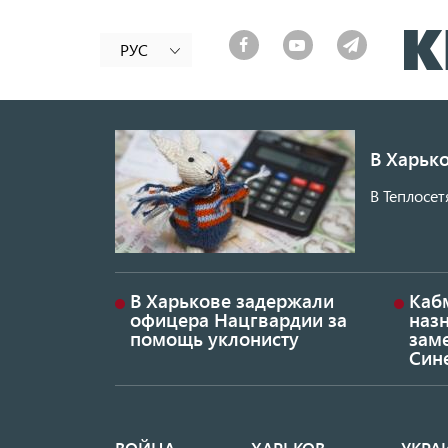
РУС
В Харько
В Теплосет
В Харькове задержали
Каб
офицера Нацгвардии за
наз
помощь уклонисту
заме
Син