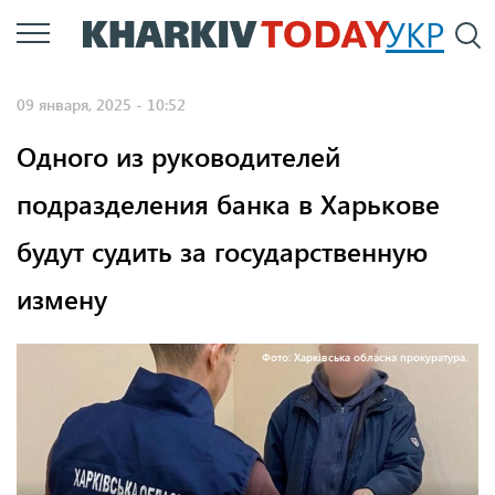
Перейти
УКР
По
к
основному
09 января, 2025 - 10:52
содержанию
Одного из руководителей
подразделения банка в Харькове
будут судить за государственную
измену
Фото: Харківська обласна прокуратура.