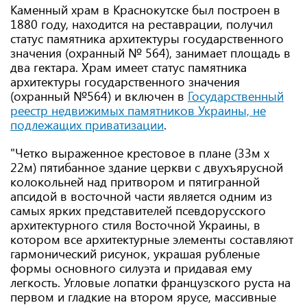
Каменный храм в Краснокутске был построен в
1880 году, находится на реставрации, получил
статус памятника архитектуры государственного
значения (охранный № 564), занимает площадь в
два гектара. Храм имеет статус памятника
архитектуры государственного значения
(охранный №564) и включен в
Государственный
реестр недвижимых памятников Украины, не
подлежащих приватизации
.
"Четко выраженное крестовое в плане (33м х
22м) пятибанное здание церкви с двухъярусной
колокольней над притвором и пятигранной
апсидой в восточной части является одним из
самых ярких представителей псевдорусского
архитектурного стиля Восточной Украины, в
котором все архитектурные элементы составляют
гармонический рисунок, украшая рубленые
формы основного силуэта и придавая ему
легкость. Угловые лопатки французского руста на
первом и гладкие на втором ярусе, массивные