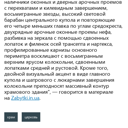
наличники оконных и дверных арочных проемов
с перехватами и килевидным завершением,
восьмигранные звезды, высокий световой
барабан центрального купола и повторяющие
его четыре меньших главка по углам средокреста,
двухрядные арочные оконные проемы нефа,
разбивка на зеркала с помощью сдвоенных
лопаток и филенок осей трансепта и нартекса,
профилированные карнизы основного
периметра восклицают с восьмигранным
верхним ярусом колокольни, сдвоенными
лопатками средней и рустовой. Кроме того,
двойной визуальный акцент в виде главного
купола и шатрового с люкарнами завершения
колокольни преподносят массивный контур
храмового здания", — говорится в материале
на
Zabytki.in.ua
.
храм
церковь