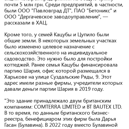
почти 5 млн грн. Среди предприятий, в частности,
были ООО "Павловград ДТ", ПАО "Бетоникс" и
ООО "Дергачевское заводоуправление", —
рассказали в ХАЦ.
Кроме того, у семей Кацубы и Цупило были
общие земли. В некоторых земельных участках
было изменено целевое назначение с
сельскохозяйственного на индивидуальное
садоводство. Это нужно было для постройки
коттеджей. Ранее семья Кацубы финансировала
партию Шария, офис которой размещался в
Харькове на улице Суздальские Ряды, 9. Этот
адрес имели разные фирмы, учредители которых
давали деньги партии Шария в 2019 году.
"Это здание принадлежало двум британским
компаниям: COMTERRA LIMITED и BT BAUTEX LTD.
В то время, по данным британского бизнес-
реестра, бенефициаром этих фирм была Дарья
Гасан (Булавина). В 2022 году вместо Булавиной