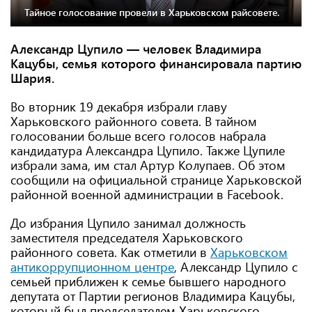
Тайное голосование провели в Харьковском райсовете.
Александр Цупило —
человек Владимира
Кацубы, семья которого финансировала партию
Шария.
Во вторник 19 декабря избрали главу
Харьковского районного совета. В тайном
голосовании больше всего голосов набрала
кандидатура Александра Цупило. Также Цупиле
избрали зама, им стал Артур Колупаев. Об этом
сообщили на официальной странице Харьковской
районной военной администрации в Facebook.
До избрания Цупило занимал должность
заместителя председателя Харьковского
районного совета. Как отметили в
Харьковском
антикоррупционном центре
, Александр Цупило с
семьей приближен к семье бывшего народного
депутата от Партии регионов Владимира Кацубы,
который был председателем Харьковского