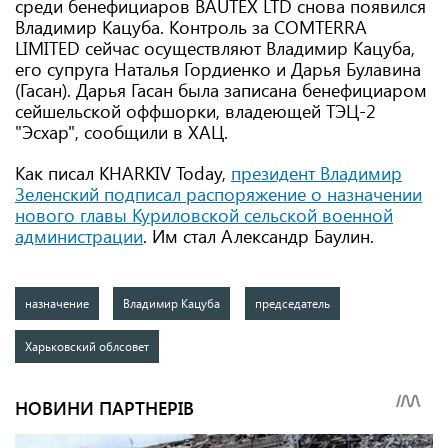
среди бенефициаров BAUTEX LTD снова появился
Владимир Кацуба. Контроль за COMTERRA
LIMITED сейчас осуществляют Владимир Кацуба,
его супруга Наталья Гордиенко и Дарья Булавина
(Гасан). Дарья Гасан была записана бенефициаром
сейшельской оффшорки, владеющей ТЭЦ-2
"Эсхар", сообщили в ХАЦ.
Как писал KHARKIV Today,
президент Владимир
Зеленский подписал распоряжение о назначении
нового главы Куриловской сельской военной
администрации
. Им стал Александр Баулин.
назначение
Владимир Кацуба
председатель
Харьковский облсовет