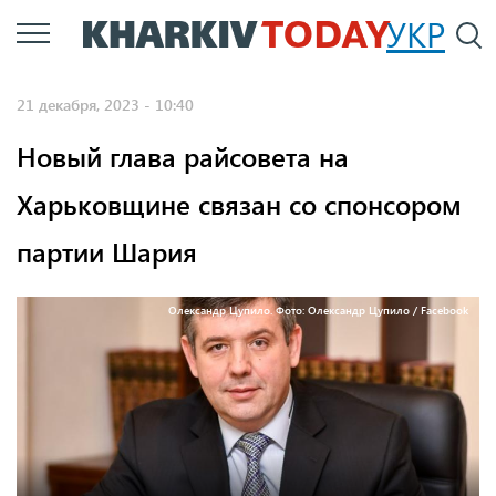
Перейти
УКР
По
к
основному
21 декабря, 2023 - 10:40
содержанию
Новый глава райсовета на
Харьковщине связан со спонсором
партии Шария
Олександр Цупило. Фото: Олександр Цупило / Facebook