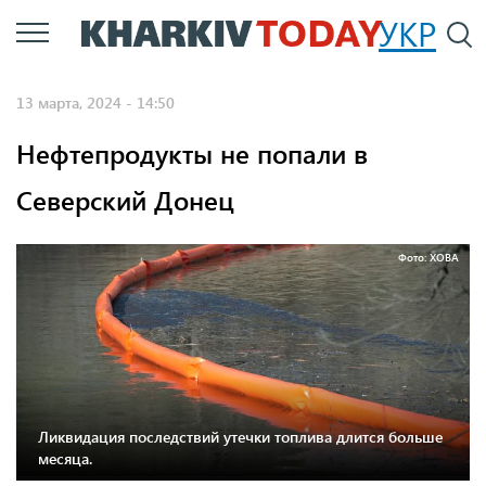
Перейти
УКР
По
к
основному
13 марта, 2024 - 14:50
содержанию
Нефтепродукты не попали в
Северский Донец
Фото: ХОВА
Ликвидация последствий утечки топлива длится больше
месяца.