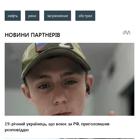
нефть
реки
загрязнение
обстрел