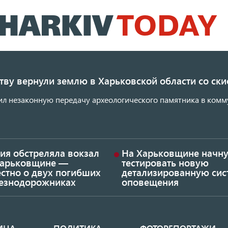
Перейти
к
основному
содержанию
ству вернули землю в Харьковской области со с
ил незаконную передачу археологического памятника в комм
ия обстреляла вокзал
На Харьковщине начну
Харьковщине —
тестировать новую
стно о двух погибших
детализированную сис
езнодорожниках
оповещения