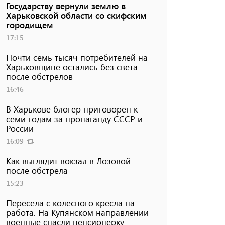
Государству вернули землю в
Харьковской области со скифским
городищем
17:15
Почти семь тысяч потребителей на
Харьковщине остались без света
после обстрелов
16:46
В Харькове блогер приговорен к
семи годам за пропаганду СССР и
России
16:09
Как выглядит вокзал в Лозовой
после обстрела
15:23
Пересела с колесного кресла на
работа. На Купянском направлении
военные спасли пенсионерку