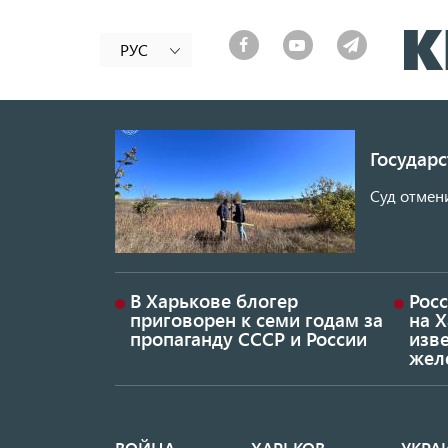
РУС
Государ
Суд отмен
В Харькове блогер
Росс
приговорен к семи годам за
на 
пропаганду СССР и России
изве
жел