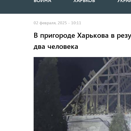
ВОЙНА
ХАРЬКОВ
УКРА
Основная
навигация
02 февраля, 2025 - 10:11
В пригороде Харькова в резу
два человека