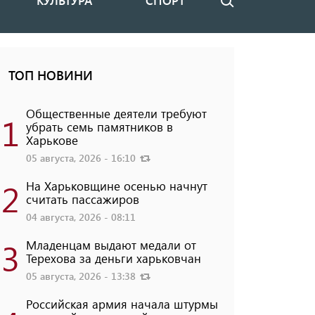
КУЛЬТУРА
СПОРТ
Поиск
ТОП НОВИНИ
Общественные деятели требуют
1
убрать семь памятников в
Харькове
05 августа, 2026 - 16:10
2
На Харьковщине осенью начнут
считать пассажиров
04 августа, 2026 - 08:11
3
Младенцам выдают медали от
Терехова за деньги харьковчан
05 августа, 2026 - 13:38
Российская армия начала штурмы