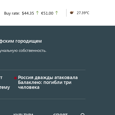
Buy rate:
$44.35
€51.00
27.39°C
up
up
кифским городищем
унальную собственность.
т
Россия дважды атаковала
Балаклею: погибли три
тему
человека