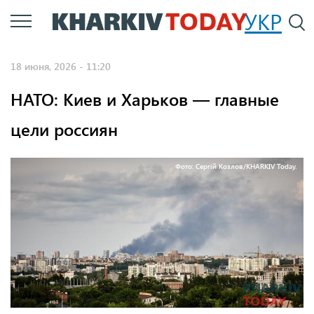
Перейти
УКР
По
к
основному
18 июня, 2026 - 11:20
содержанию
НАТО: Киев и Харьков — главные
цели россиян
Фото: Сергій Козлов/KHARKIV Today.