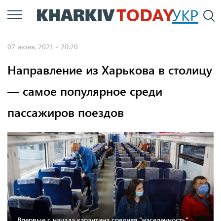
Перейти
УКР
По
к
основному
07 июня, 2021 - 20:20
содержанию
Направление из Харькова в столицу
— самое популярное среди
пассажиров поездов
Впервые с начала карантина средняя "населенность"