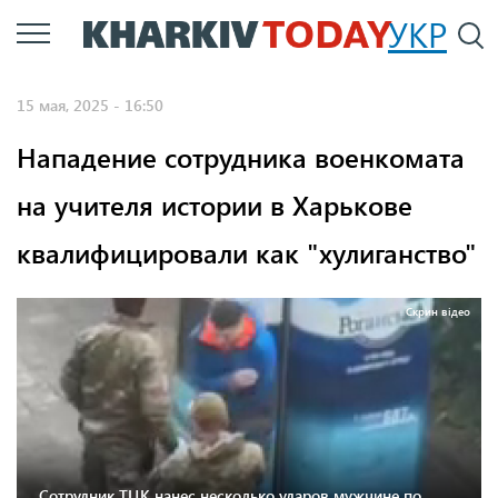
Перейти
УКР
По
к
основному
15 мая, 2025 - 16:50
содержанию
Нападение сотрудника военкомата
на учителя истории в Харькове
квалифицировали как "хулиганство"
Скрин відео
Сотрудник ТЦК нанес несколько ударов мужчине по