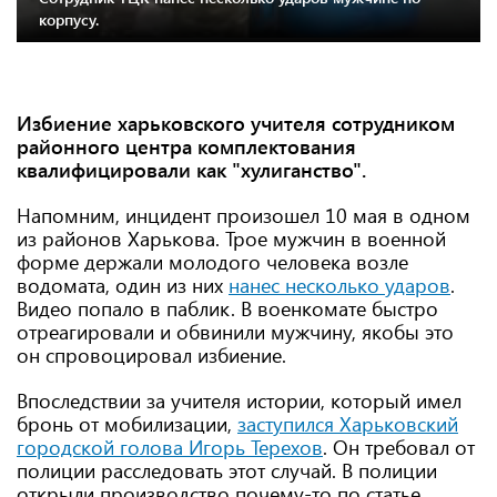
корпусу.
Избиение харьковского учителя сотрудником
районного центра комплектования
квалифицировали как "хулиганство".
Напомним, инцидент произошел 10 мая в одном
из районов Харькова. Трое мужчин в военной
форме держали молодого человека возле
водомата, один из них
нанес несколько ударов
.
Видео попало в паблик. В военкомате быстро
отреагировали и обвинили мужчину, якобы это
он спровоцировал избиение.
Впоследствии за учителя истории, который имел
бронь от мобилизации,
заступился Харьковский
городской голова Игорь Терехов
. Он требовал от
полиции расследовать этот случай. В полиции
открыли производство почему-то по статье