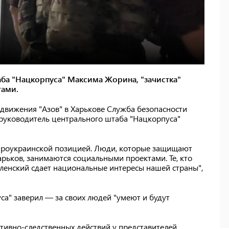
ба "Нацкорпуса" Максима Жорина, "зачистка"
тами.
й движения "Азов" в Харькове Служба безопасности
руководитель центрального штаба "Нацкорпуса"
 проукраинской позицией. Люди, которые защищают
арьков, занимаются социальными проектами. Те, кто
Зеленский сдает национальные интересы нашей страны",
а" заверил — за своих людей "умеют и будут
ивно-следственных действий у представителей