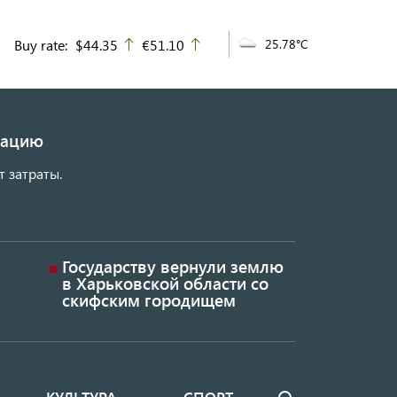
Buy rate:
$44.35
€51.10
25.78°C
up
up
изацию
т затраты.
Государству вернули землю
в Харьковской области со
скифским городищем