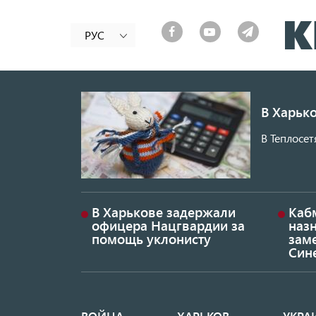
РУС
В Харько
В Теплосет
В Харькове задержали
Каб
офицера Нацгвардии за
наз
помощь уклонисту
заме
Син