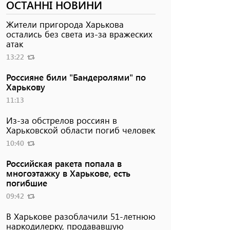
ОСТАННІ НОВИНИ
Жители пригорода Харькова
остались без света из-за вражеских
атак
13:22
Россияне били "Бандеролями" по
Харькову
11:13
Из-за обстрелов россиян в
Харьковской области погиб человек
10:40
Российская ракета попала в
многоэтажку в Харькове, есть
погибшие
09:42
В Харькове разоблачили 51-летнюю
наркодилерку, продававшую