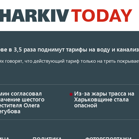
Перейти
к
основному
содержанию
ве в 3,5 раза поднимут тарифы на воду и канал
ях говорят, что действующий тариф только на треть покрывае
мин согласовал
Из-за жары трасса на
начение шестого
Харьковщине стала
стителя Олега
опасной
егубова