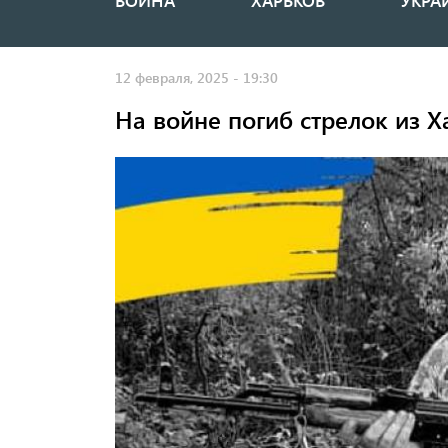
ВОЙНА
ХАРЬКОВ
УКРА
Основная
навигация
12 февраля, 2025 - 19:30
На войне погиб стрелок из 