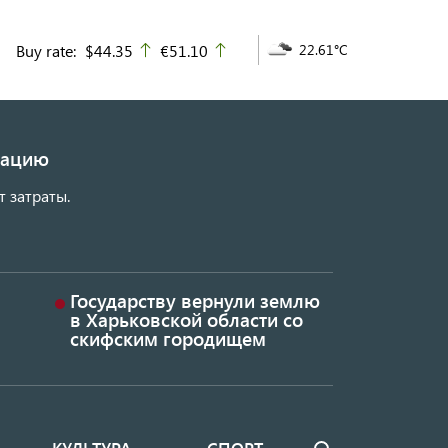
Buy rate:
$44.35
€51.10
22.61°C
up
up
изацию
т затраты.
Государству вернули землю
в Харьковской области со
скифским городищем