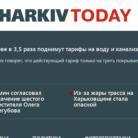
Перейти
к
основному
содержанию
ве в 3,5 раза поднимут тарифы на воду и канал
ях говорят, что действующий тариф только на треть покрывае
мин согласовал
Из-за жары трасса на
начение шестого
Харьковщине стала
стителя Олега
опасной
егубова