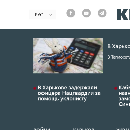
РУС
В Харько
В Теплосет
В Харькове задержали
Каб
офицера Нацгвардии за
наз
помощь уклонисту
заме
Син