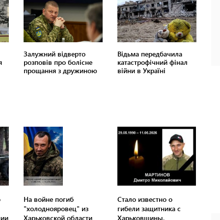
о
На войне погиб
Стало известно о
"холоднояровец" из
гибели защитника с
нии
Харьковской области
Харьковщины,