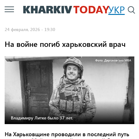
Перейти
УКР
По
к
основному
24 февраля, 2026 - 19:30
содержанию
На войне погиб харьковский врач
Фото: Дергачівська МВА
Владимиру Литке было 37 лет.
На Харьковщине проводили в последний путь