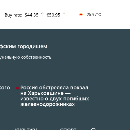
Buy rate:
$44.35
€50.95
25.97°C
up
up
кифским городищем
унальную собственность.
кого
Россия обстреляла вокзал
на Харьковщине —
известно о двух погибших
железнодорожниках