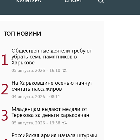
КУЛЬТУРА
СПОРТ
Поиск
ТОП НОВИНИ
Общественные деятели требуют
1
убрать семь памятников в
Харькове
05 августа, 2026 - 16:10
2
На Харьковщине осенью начнут
считать пассажиров
04 августа, 2026 - 08:11
3
Младенцам выдают медали от
Терехова за деньги харьковчан
05 августа, 2026 - 13:38
Российская армия начала штурмы