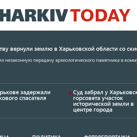
Перейти
к
основному
содержанию
ству вернули землю в Харьковской области со с
ил незаконную передачу археологического памятника в комм
арькове задержали
Суд забрал у Харьковс
кового спасателя
горсовета участок
исторической земли в
центре города