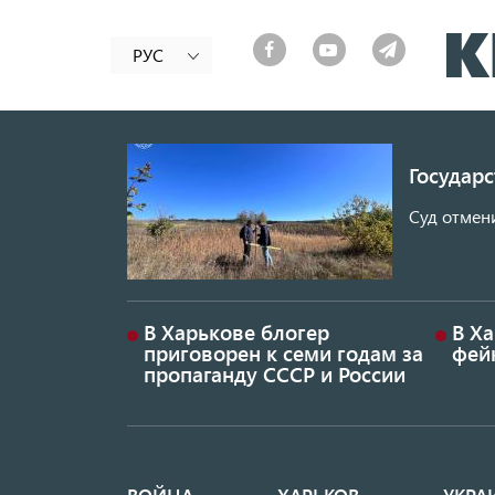
РУС
Государ
Суд отмен
В Харькове блогер
В Х
приговорен к семи годам за
фей
пропаганду СССР и России