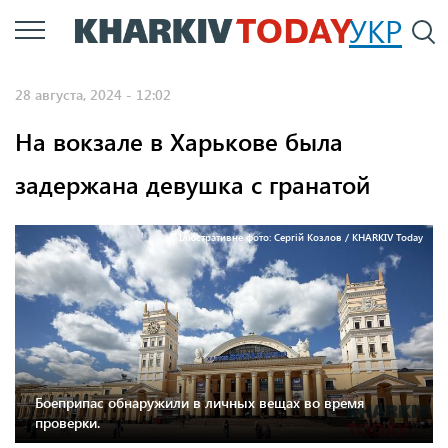
Перейти
УКР
По
к
основному
28 августа, 2024 - 12:02
содержанию
На вокзале в Харькове была
задержана девушка с гранатой
Ілюстративне фото: Сергій Козлов / KHARKIV Today
Боеприпас обнаружили в личных вещах во время
проверки.