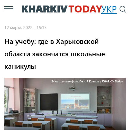
Перейти
УКР
По
к
основному
12 марта, 2022 - 15:15
содержанию
На учебу: где в Харьковской
области закончатся школьные
каникулы
Ілюстративне фото: Сергій Козлов / KHARKIV Today