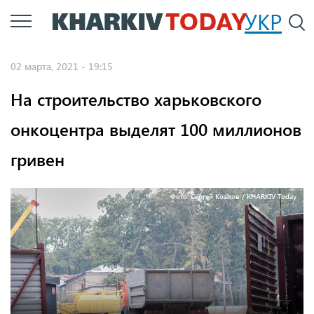
Перейти
УКР
По
к
основному
02 марта, 2021 - 19:15
содержанию
На строительство харьковского
онкоцентра выделят 100 миллионов
гривен
Фото: Сергей Козлов / KHARKIV Today