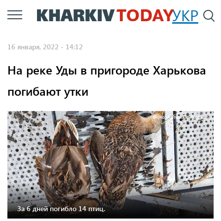
Перейти
УКР
По
к
основному
16 января, 2022 - 14:12
содержанию
На реке Уды в пригороде Харькова
погибают утки
Фото: Артем Приходько
За 6 дней погибло 14 птиц.