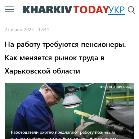
Перейти
УКР
По
к
основному
27 июня, 2023 - 17:44
содержанию
На работу требуются пенсионеры.
Как меняется рынок труда в
Харьковской области
Фото: KHARKIV Today
Работодатели охотно предлагают работу пожилым
людям, особенно это касается квалифицированных