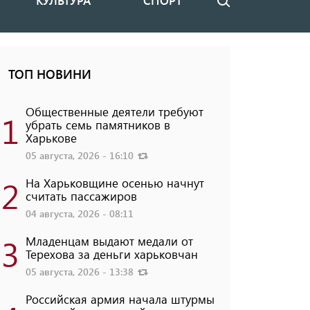
КУЛЬТУРА
СПОРТ
Поиск
ТОП НОВИНИ
Общественные деятели требуют
1
убрать семь памятников в
Харькове
05 августа, 2026 - 16:10
2
На Харьковщине осенью начнут
считать пассажиров
04 августа, 2026 - 08:11
3
Младенцам выдают медали от
Терехова за деньги харьковчан
05 августа, 2026 - 13:38
Российская армия начала штурмы