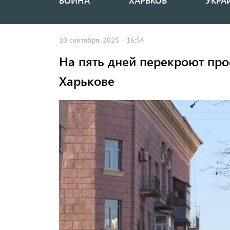
ВОЙНА
ХАРЬКОВ
УКРА
Основная
навигация
10 сентября, 2025 - 16:54
На пять дней перекроют прое
Харькове