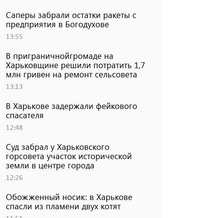
Саперы забрали остатки ракеты с
предприятия в Богодухове
13:55
В приграничнойгромаде на
Харьковщине решили потратить 1,7
млн ​​гривен на ремонт сельсовета
13:13
В Харькове задержали фейкового
спасателя
12:48
Суд забрал у Харьковского
горсовета участок исторической
земли в центре города
12:26
Обожженный носик: в Харькове
спасли из пламени двух котят