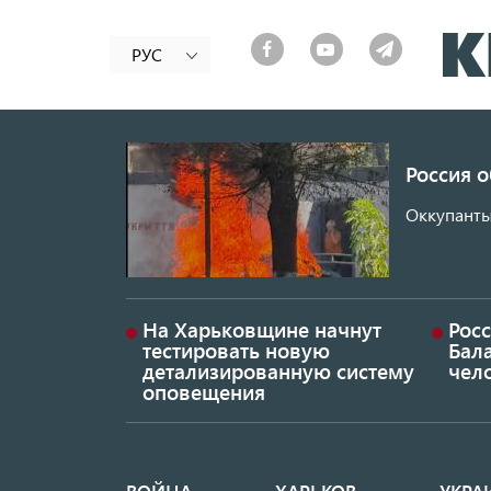
РУС
Россия 
Оккупанты
На Харьковщине начнут
Рос
тестировать новую
Бал
детализированную систему
чел
оповещения