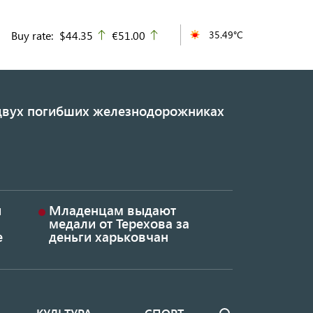
Buy rate:
$44.35
€51.00
35.49°C
up
up
 двух погибших железнодорожниках
и
Младенцам выдают
медали от Терехова за
е
деньги харьковчан