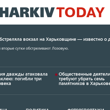
Перейти
к
основному
содержанию
обстреляла вокзал на Харьковщине — известно о
 вторые сутки обстреливают Лозовую.
сия дважды атаковала
Общественные деятел
аклею: погибли три
требуют убрать семь
овека
памятников в Харьков