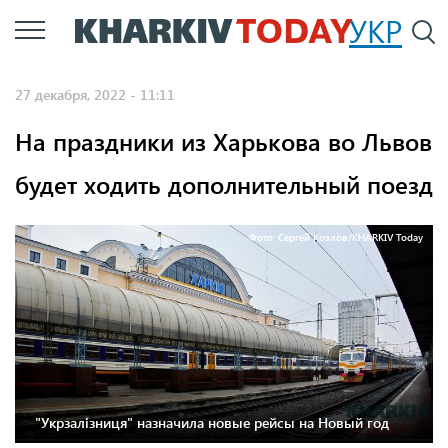
Перейти
УКР
По
к
основному
27 декабря, 2022 - 11:11
содержанию
На праздники из Харькова во Львов
будет ходить дополнительный поезд
Фото: Сергей Козлов/KHARKIV Today
"Укрзалізниця" назначила новые рейсы на Новый год