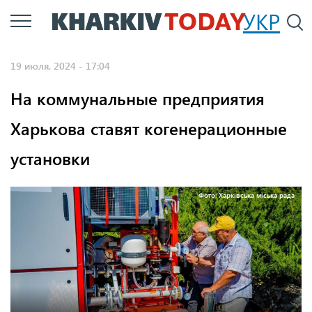
Перейти
УКР
По
к
основному
19 июля, 2024 - 17:04
содержанию
На коммунальные предприятия
Харькова ставят когенерационные
установки
Фото: Харківська міська рада