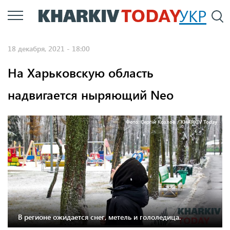
Перейти
УКР
По
к
основному
18 декабря, 2021 - 18:00
содержанию
На Харьковскую область
надвигается ныряющий Neo
Фото: Сергій Козлов / KHARKIV Today
В регионе ожидается снег, метель и гололедица.