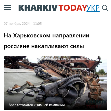
Перейти
УКР
По
к
основному
07 ноября, 2024 - 11:05
содержанию
На Харьковском направлении
россияне накапливают силы
Ілюстративне фото: Сергій Козлов / KHARKIV Today
Враг готовится к зимней кампании.