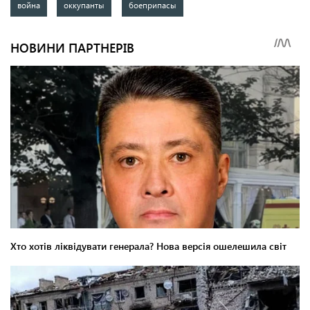
война
оккупанты
боеприпасы