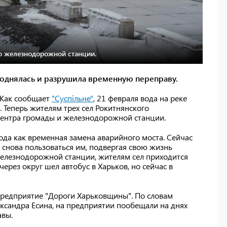
до железнодорожной станции.
поднялась и разрушила временную переправу.
 Как сообщает
"Суспільне"
, 21 февраля вода на реке
 Теперь жителям трех сел Рокитнянского
 центра громады и железнодорожной станции.
да как временная замена аварийного моста. Сейчас
нова пользоваться им, подвергая свою жизнь
елезнодорожной станции, жителям сел приходится
через округ шел автобус в Харьков, но сейчас в
спредприятие "Дороги Харьковщины". По словам
сандра Есина, на предприятии пообещали на днях
авы.