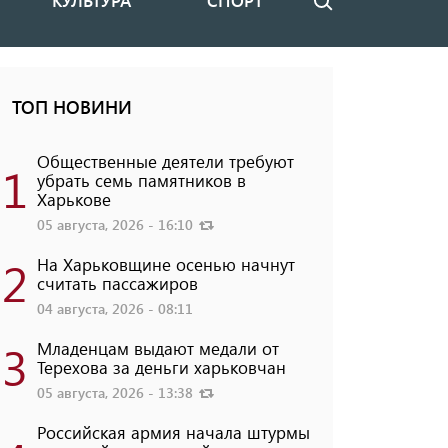
КУЛЬТУРА
СПОРТ
Поиск
ТОП НОВИНИ
Общественные деятели требуют
1
убрать семь памятников в
Харькове
05 августа, 2026 - 16:10
2
На Харьковщине осенью начнут
считать пассажиров
04 августа, 2026 - 08:11
3
Младенцам выдают медали от
Терехова за деньги харьковчан
05 августа, 2026 - 13:38
Российская армия начала штурмы