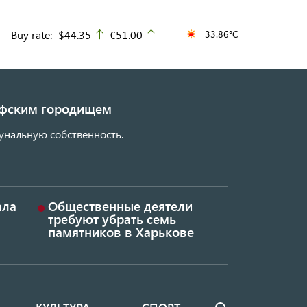
Buy rate:
$44.35
€51.00
33.86°C
up
up
кифским городищем
унальную собственность.
ала
Общественные деятели
требуют убрать семь
памятников в Харькове