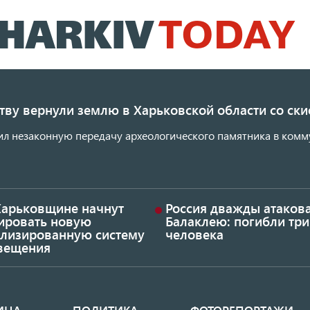
Перейти
к
основному
содержанию
ству вернули землю в Харьковской области со с
ил незаконную передачу археологического памятника в комм
Харьковщине начнут
Россия дважды атаков
тировать новую
Балаклею: погибли три
ализированную систему
человека
вещения