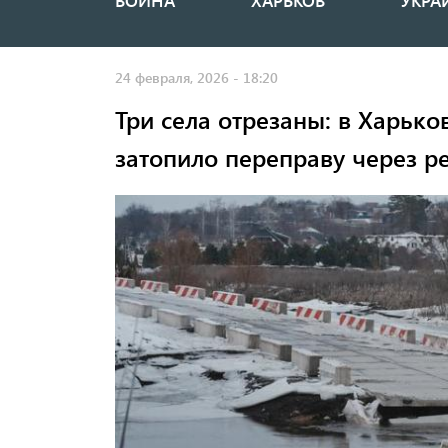
ВОЙНА
ХАРЬКОВ
УКРА
Основная
навигация
24 февраля, 2026 - 18:20
Три села отрезаны: в Харько
затопило переправу через р