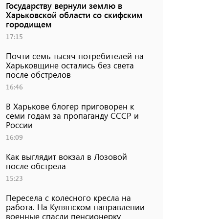
Государству вернули землю в
Харьковской области со скифским
городищем
17:15
Почти семь тысяч потребителей на
Харьковщине остались без света
после обстрелов
16:46
В Харькове блогер приговорен к
семи годам за пропаганду СССР и
России
16:09
Как выглядит вокзал в Лозовой
после обстрела
15:23
Пересела с колесного кресла на
работа. На Купянском направлении
военные спасли пенсионерку