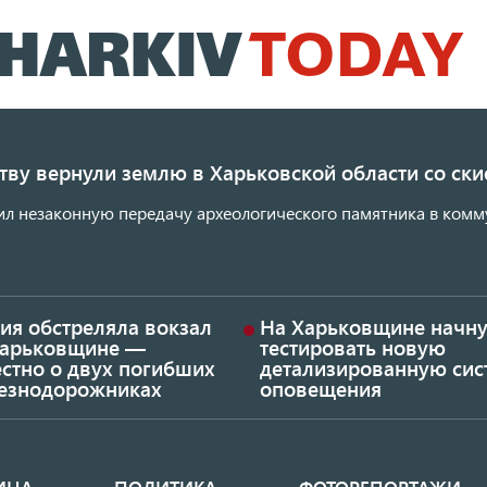
Перейти
к
основному
содержанию
ству вернули землю в Харьковской области со с
ил незаконную передачу археологического памятника в комм
ия обстреляла вокзал
На Харьковщине начну
Харьковщине —
тестировать новую
стно о двух погибших
детализированную сис
езнодорожниках
оповещения