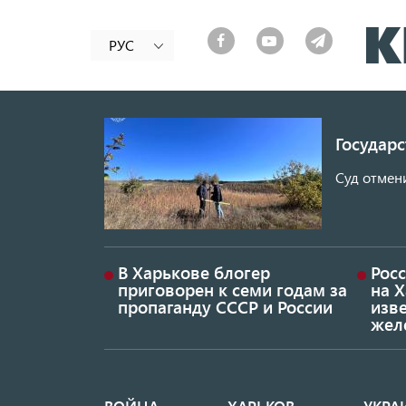
РУС
Государ
Суд отмен
В Харькове блогер
Росс
приговорен к семи годам за
на 
пропаганду СССР и России
изве
жел