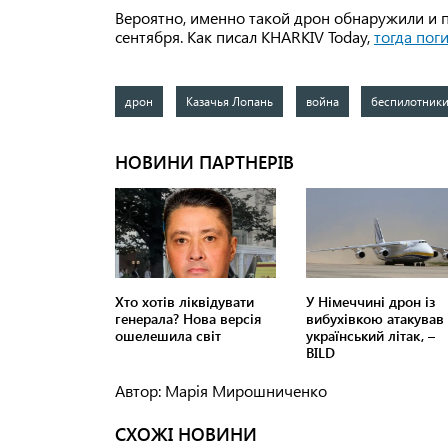
Вероятно, именно такой дрон обнаружили и 
сентября. Как писал KHARKIV Today,
тогда пог
дрон
Казачья Лопань
война
беспилотник
Автор: Марія Мирошниченко
СХОЖІ НОВИНИ