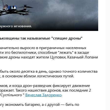
нужного мгновения.
рьковщины так называемые "спящие дроны"
значительно выросло в приграничных населенных
ти это беспилотники, способные "лежать" в засаде
Такие дроны находят жители Цуповки, Казачьей Лопани
быть около десятка в день, однако точного количества
, в основном вблизи логистических путей.
омов, и когда дрон-разведчик фиксирует движение
поражает. Такого нашествия дронов, как последние 2
"Суспільного "
Вячеслав Задоренко
.
агу экономить батарею, а с другой — бить по