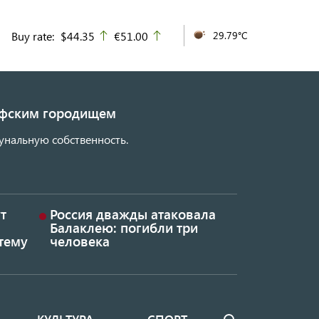
Buy rate:
$44.35
€51.00
29.79°C
up
up
кифским городищем
унальную собственность.
т
Россия дважды атаковала
Балаклею: погибли три
тему
человека