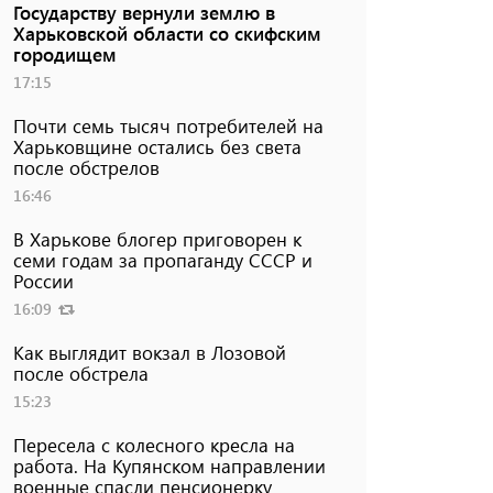
Государству вернули землю в
Харьковской области со скифским
городищем
17:15
Почти семь тысяч потребителей на
Харьковщине остались без света
после обстрелов
16:46
В Харькове блогер приговорен к
семи годам за пропаганду СССР и
России
16:09
Как выглядит вокзал в Лозовой
после обстрела
15:23
Пересела с колесного кресла на
работа. На Купянском направлении
военные спасли пенсионерку