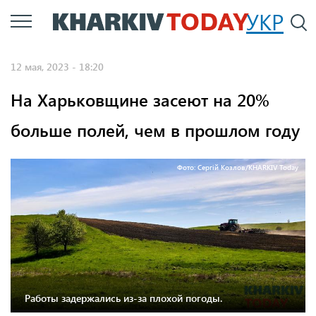
Перейти
УКР
По
к
основному
12 мая, 2023 - 18:20
содержанию
На Харьковщине засеют на 20%
больше полей, чем в прошлом году
Фото: Сергій Козлов/KHARKIV Today
Работы задержались из-за плохой погоды.